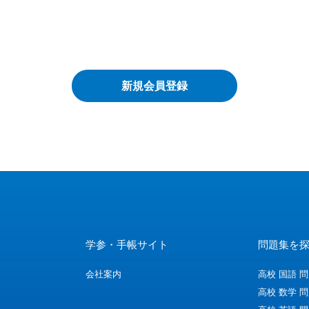
学参・手帳サイト
問題集を
会社案内
高校 国語 
高校 数学 