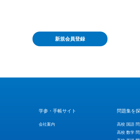
学参・手帳サイト
問題集を
会社案内
高校 国語 
高校 数学 