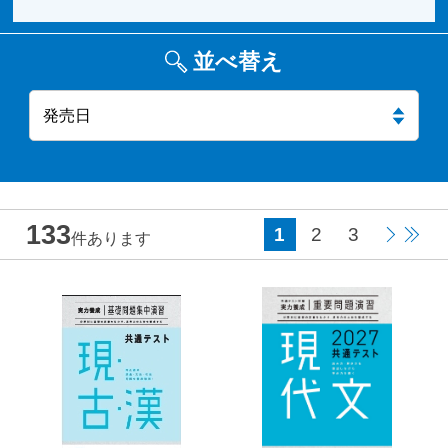
並べ替え
133
1
2
3
件あります