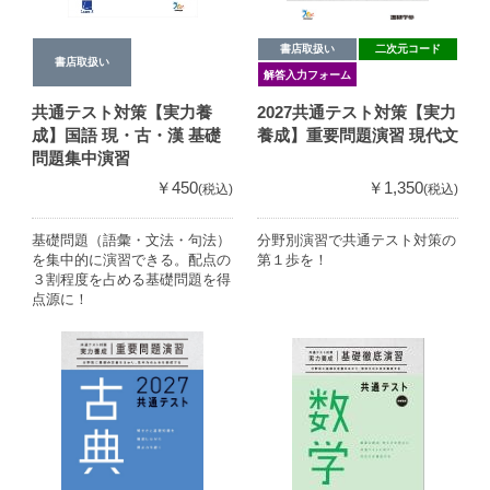
書店取扱い
二次元コード
書店取扱い
解答入力フォーム
共通テスト対策【実力養
2027共通テスト対策【実力
成】国語 現・古・漢 基礎
養成】重要問題演習 現代文
問題集中演習
￥450
￥1,350
(税込)
(税込)
基礎問題（語彙・文法・句法）
分野別演習で共通テスト対策の
を集中的に演習できる。配点の
第１歩を！
３割程度を占める基礎問題を得
点源に！