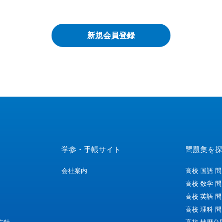
学参・手帳サイト
問題集を
会社案内
高校 国語 
高校 数学 
高校 英語 
高校 理科 