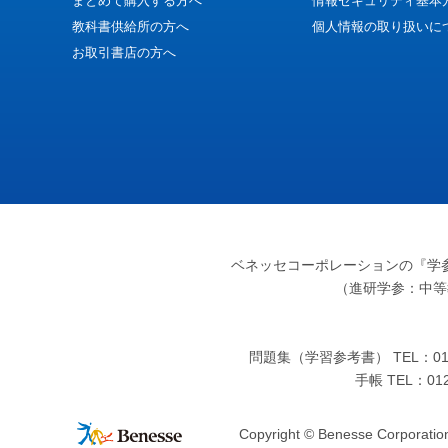
まとめて購入する方へ
情報セキュリティ基本
教科書供給所の方へ
個人情報の取り扱いに
お取引書店の方へ
ベネッセコーポレーションの『学
（進研学参：中等
問題集（学習参考書） TEL：012
手帳 TEL：0
Copyright © Benesse Corporation 