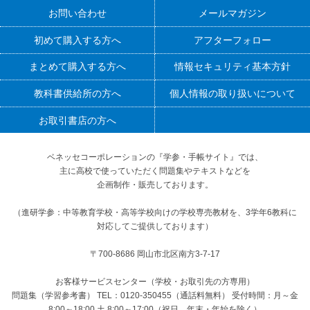
お問い合わせ
メールマガジン
初めて購入する方へ
アフターフォロー
まとめて購入する方へ
情報セキュリティ基本方針
教科書供給所の方へ
個人情報の取り扱いについて
お取引書店の方へ
ベネッセコーポレーションの『学参・手帳サイト』
では、
主に高校で使っていただく問題集やテキストなどを
企画制作・販売しております。
（進研学参：中等教育学校・高等学校向けの学校専売教材を、3学年6教科に
対応してご提供しております）
〒700-8686 岡山市北区南方3-7-17
お客様サービスセンター（学校・お取引先の方専用）
問題集（学習参考書） TEL：0120-350455（通話料無料） 受付時間：月～金
8:00～18:00 土 8:00～17:00（祝日、年末・年始を除く）