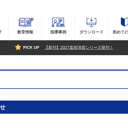
す
教育情報
指導事例
ダウンロード
初めて
PICK UP
【新刊】2027直前演習シリーズ発刊！
せ