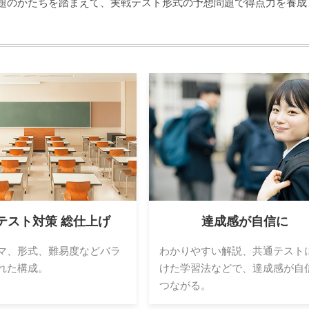
出題のかたちを踏まえて、実戦テスト形式の予想問題で得点力を養成
テスト対策 総仕上げ
達成感が自信に
マ、形式、難易度などバラ
わかりやすい解説、共通テスト
れた構成。
けた学習法などで、達成感が自
つながる。