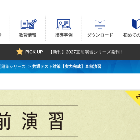
す
教育情報
指導事例
ダウンロード
初めて
PICK UP
【新刊】2027直前演習シリーズ発刊！
問題集シリーズ
>
共通テスト対策【実力完成】直前演習