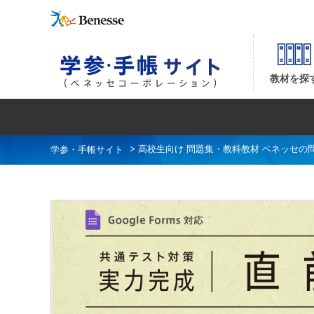
共通テスト対策【実力完成】直前演習 並び順：商品コード
教材を探
>
高校生向け 問題集・教科教材 ベネッセの