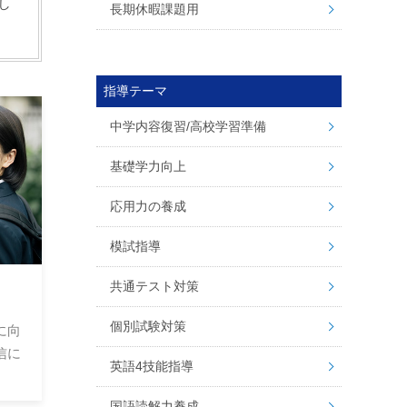
し
長期休暇課題用
指導テーマ
中学内容復習/高校学習準備
基礎学力向上
応用力の養成
模試指導
共通テスト対策
個別試験対策
に向
信に
英語4技能指導
国語読解力養成