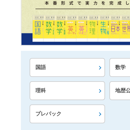
国語
数学
理科
地歴
プレパック