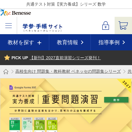
共通テスト対策【実力養成】シリーズ 数学
教材を探す
教育情報
指導事例
PICK UP
【新刊】2027直前演習シリーズ発刊！
高校生向け 問題集・教科教材 ベネッセの問題集シリーズ
共