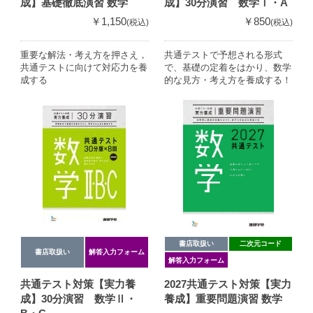
成】基礎徹底演習 数学
成】30分演習 数学Ⅰ・A
￥1,150
￥850
(税込)
(税込)
重要な解法・考え方を押さえ，
共通テストで予想される形式
共通テストに向けて対応力を養
で、基礎の定着をはかり、数学
成する
的な見方・考え方を養成する！
書店取扱い
二次元コード
書店取扱い
解答入力フォーム
解答入力フォーム
共通テスト対策【実力養
2027共通テスト対策【実力
成】30分演習 数学Ⅱ・
養成】重要問題演習 数学