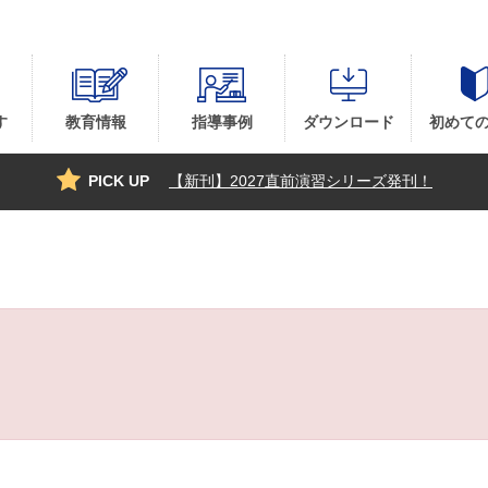
参・手帳サイト』
す
教育情報
指導事例
ダウンロード
初めて
PICK UP
【新刊】2027直前演習シリーズ発刊！
。