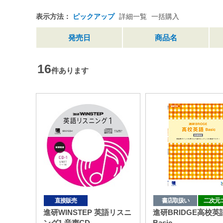
表示方法：
ピックアップ
詳細一覧
一括購入
発売日
商品名
16
件あります
直接販売
書店取扱い
二次元
進研WINSTEP 英語リスニ
進研BRIDGE高校英
ング1 音声CD
Basic