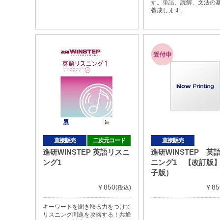
す。単語、読解、文法の
養成します。
直接販売
二次元コード
直接販売
進研WINSTEP 英語リスニ
進研WINSTEP 英
ング1
ニング1 【改訂版
子版）
￥850
￥85
(税込)
キーワードを聞き取る力をつけて
リスニング問題を攻略する！共通