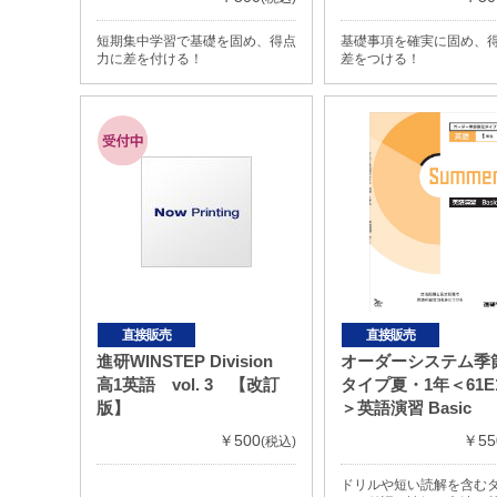
短期集中学習で基礎を固め、得点
基礎事項を確実に固め、
力に差を付ける！
差をつける！
直接販売
直接販売
進研WINSTEP Division
オーダーシステム季
高1英語 vol. 3 【改訂
タイプ夏・1年＜61E
版】
＞英語演習 Basic
￥500
￥55
(税込)
ドリルや短い読解を含む