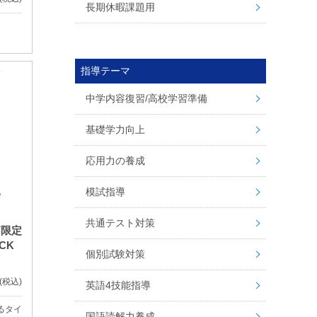
長期休暇課題用
指導テーマ
中学内容復習/高校学習準備
基礎学力向上
応用力の養成
模試指導
共通テスト対策
節限定
CK
個別試験対策
(税込)
英語4技能指導
るタイ
国語読解力養成