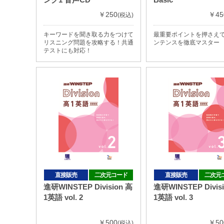
￥250
￥45
(税込)
キーワードを聞き取る力をつけて
最重要ポイントを押さえ
リスニング問題を攻略する！共通
ンテンスを徹底マスター
テストにも対応！
直接販売
二次元コード
直接販売
二次元
進研WINSTEP Division 高
進研WINSTEP Divis
1英語 vol. 2
1英語 vol. 3
￥500
￥50
(税込)