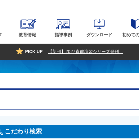
す
教育情報
指導事例
ダウンロード
初めて
PICK UP
【新刊】2027直前演習シリーズ発刊！
こだわり検索