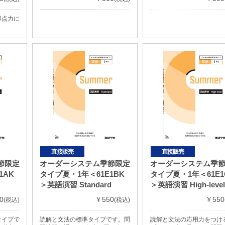
得点力に
直接販売
直接販売
節限定
オーダーシステム季節限定
オーダーシステム季
1AK
タイプ夏・1年＜61E1BK
タイプ夏・1年＜61E1
＞英語演習 Standard
＞英語演習 High-level
0
￥550
￥550
(税込)
(税込)
タイプで
読解と文法の標準タイプです。問
読解と文法の応用力をつけ