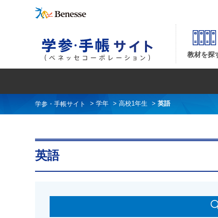
英語| ベネッセコーポレーションの『学参・手帳サイト』 並び順：価格(安い順)
教材を探
>
学年
>
高校1年生
>
英語
英語