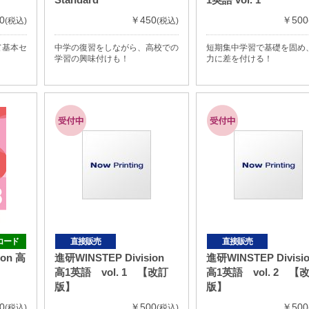
0
￥450
￥500
(税込)
(税込)
て基本セ
中学の復習をしながら、高校での
短期集中学習で基礎を固め
学習の興味付けも！
力に差を付ける！
コード
直接販売
直接販売
ion 高
進研WINSTEP Division
進研WINSTEP Divis
高1英語 vol. 1 【改訂
高1英語 vol. 2 【
版】
版】
0
￥500
￥500
(税込)
(税込)