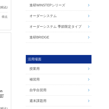
進研WINSTEPシリーズ
(税込)
オーダーシステム
、得点
オーダーシステム 季節限定タイプ
進研BRIDGE
活用場面
授業用
補習用
自学自習用
ion
改訂
週末課題用
(税込)