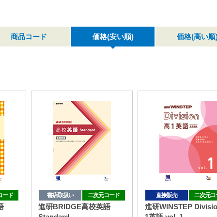
商品コード
価格(安い順)
価格(高い順
コード
書店取扱い
二次元コード
直接販売
二次元コ
語
進研BRIDGE高校英語
進研WINSTEP Divisi
Standard
1英語 vol. 1