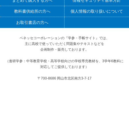
まとめて購入する方へ
情報セキュリティ基本方針
教科書供給所の方へ
個人情報の取り扱いについて
お取引書店の方へ
ベネッセコーポレーションの『学参・手帳サイト』
では、
主に高校で使っていただく問題集やテキストなどを
企画制作・販売しております。
（進研学参：中等教育学校・高等学校向けの学校専売教材を、3学年6教科に
対応してご提供しております）
〒700-8686 岡山市北区南方3-7-17
お客様サービスセンター（学校・お取引先の方専用）
問題集（学習参考書） TEL：0120-350455（通話料無料） 受付時間：月～金
8:00～18:00 土 8:00～17:00（祝日、年末・年始を除く）
手帳 TEL：0120-548155（通話料無料） 受付時間：月～金 9:00～17:00（祝
日、年末・年始を除く）