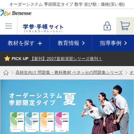
オーダーシステム 季節限定タイプ 数学 並び順：価格(安い順)
教材を探す
教育情報
指導事例
PICK UP
【新刊】2027直前演習シリーズ発刊！
高校生向け 問題集・教科教材 ベネッセの問題集シリーズ
オ