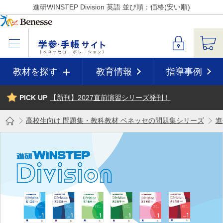
進研WINSTEP Division 英語 並び順：価格(安い順)
教材を探す
教育情報
指導事例
PICK UP
【新刊】2027直前演習シリーズ発刊！
高校生向け 問題集・教科教材 ベネッセの問題集シリーズ
進