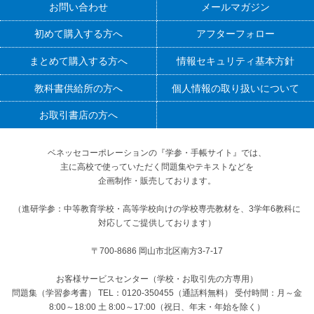
お問い合わせ
メールマガジン
初めて購入する方へ
アフターフォロー
まとめて購入する方へ
情報セキュリティ基本方針
教科書供給所の方へ
個人情報の取り扱いについて
お取引書店の方へ
ベネッセコーポレーションの『学参・手帳サイト』
では、
主に高校で使っていただく問題集やテキストなどを
企画制作・販売しております。
（進研学参：中等教育学校・高等学校向けの学校専売教材を、3学年6教科に
対応してご提供しております）
〒700-8686 岡山市北区南方3-7-17
お客様サービスセンター（学校・お取引先の方専用）
問題集（学習参考書） TEL：0120-350455（通話料無料） 受付時間：月～金
8:00～18:00 土 8:00～17:00（祝日、年末・年始を除く）