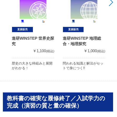
直接販売
直接販売
進研WINSTEP 世界史探
進研WINSTEP 地理総
進
究
合・地理探究
￥1,100
￥1,000
(税込)
(税込)
歴史の大きな枠組みと展開
問われる知識と解法がセッ
知
がわかる！
トで身につく!!
れ
教科書の確実な履修終了／入試学力の
完成（演習の質と量の確保）