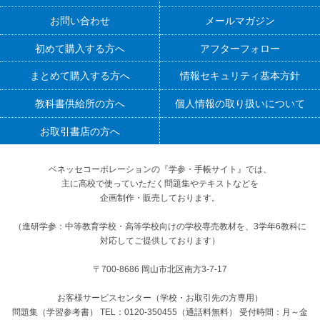
お問い合わせ
メールマガジン
初めて購入する方へ
アフターフォロー
まとめて購入する方へ
情報セキュリティ基本方針
教科書供給所の方へ
個人情報の取り扱いについて
お取引書店の方へ
ベネッセコーポレーションの『学参・手帳サイト』
では、
主に高校で使っていただく問題集やテキストなどを
企画制作・販売しております。
（進研学参：中等教育学校・高等学校向けの学校専売教材を、3学年6教科に
対応してご提供しております）
〒700-8686 岡山市北区南方3-7-17
お客様サービスセンター（学校・お取引先の方専用）
問題集（学習参考書） TEL：0120-350455（通話料無料） 受付時間：月～金