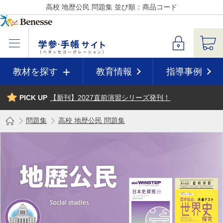
高校 地歴公民 問題集 並び順：商品コード
教材を探す
教育情報
指導事例
PICK UP
【新刊】2027直前演習シリーズ発刊！
問題集
高校 地歴公民 問題集