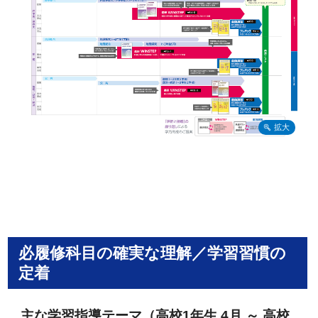
必履修科目の確実な理解／学習習慣の
定着
主な学習指導テーマ（高校1年生 4月 ～ 高校