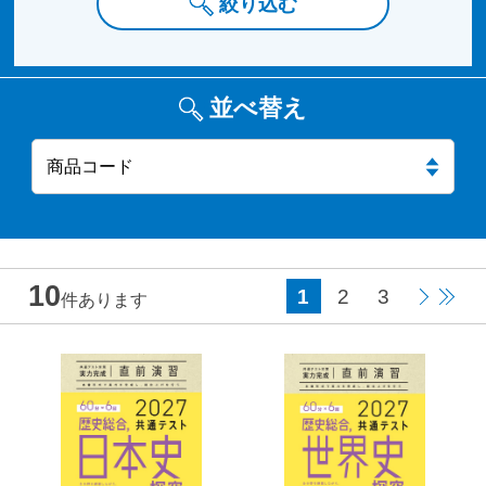
絞り込む
並べ替え
10
1
2
3
件あります