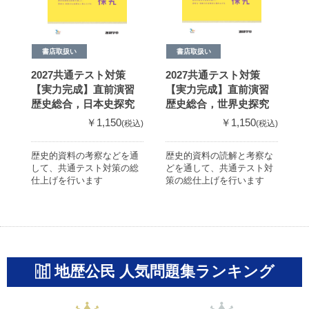
書店取扱い
書店取扱い
2027共通テスト対策
2027共通テスト対策
2
【実力完成】直前演習
【実力完成】直前演習
歴史総合，日本史探究
歴史総合，世界史探究
￥1,150
￥1,150
(税込)
(税込)
歴史的資料の考察などを通
歴史的資料の読解と考察な
資
して、共通テスト対策の総
どを通して、共通テスト対
果
仕上げを行います
策の総仕上げを行います
力
上
地歴公民 人気問題集ランキング