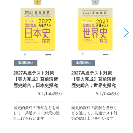
1
2
書店取扱い
書店取扱い
2027共通テスト対策
2027共通テスト対策
2
【実力完成】直前演習
【実力完成】直前演習
歴史総合，日本史探究
歴史総合，世界史探究
￥1,150
￥1,150
(税込)
(税込)
歴史的資料の考察などを通
歴史的資料の読解と考察な
資
して、共通テスト対策の総
どを通して、共通テスト対
果
仕上げを行います
策の総仕上げを行います
力
上