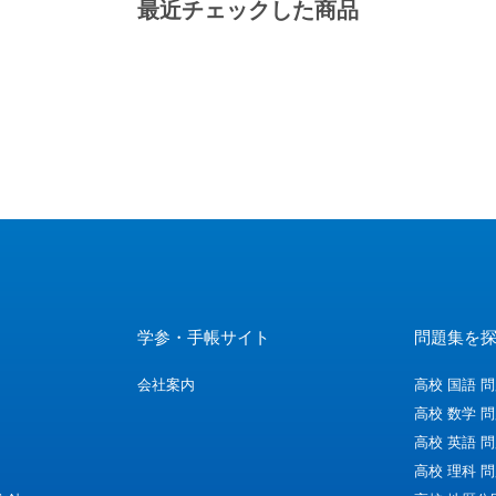
最近チェックした商品
学参・手帳サイト
問題集を
会社案内
高校 国語 
高校 数学 
高校 英語 
高校 理科 