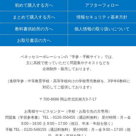
初めて購入する方へ
アフターフォロー
まとめて購入する方へ
情報セキュリティ基本方針
教科書供給所の方へ
個人情報の取り扱いについて
お取引書店の方へ
ベネッセコーポレーションの『学参・手帳サイト』
では、
主に高校で使っていただく問題集やテキストなどを
企画制作・販売しております。
（進研学参：中等教育学校・高等学校向けの学校専売教材を、3学年6教科に
対応してご提供しております）
〒700-8686 岡山市北区南方3-7-17
お客様サービスセンター（学校・お取引先の方専用）
問題集（学習参考書） TEL：0120-350455（通話料無料） 受付時間：月～金
8:00～18:00 土 8:00～17:00（祝日、年末・年始を除く）
手帳 TEL：0120-548155（通話料無料） 受付時間：月～金 9:00～17:00（祝
日、年末・年始を除く）