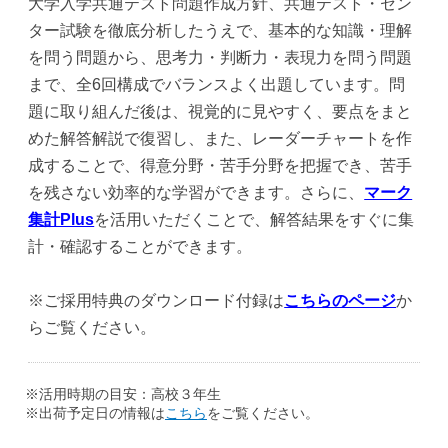
大学入学共通テスト問題作成方針、共通テスト・セン
ター試験を徹底分析したうえで、基本的な知識・理解
を問う問題から、思考力・判断力・表現力を問う問題
まで、全6回構成でバランスよく出題しています。問
題に取り組んだ後は、視覚的に見やすく、要点をまと
めた解答解説で復習し、また、レーダーチャートを作
成することで、得意分野・苦手分野を把握でき、苦手
を残さない効率的な学習ができます。さらに、
マーク
集計Plus
を活用いただくことで、解答結果をすぐに集
計・確認することができます。
※ご採用特典のダウンロード付録は
こちらのページ
か
らご覧ください。
※活用時期の目安：高校３年生
※出荷予定日の情報は
こちら
をご覧ください。