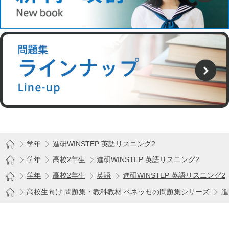
学年
進研WINSTEP 英語リスニング2
学年
高校2年生
進研WINSTEP 英語リスニング2
学年
高校2年生
英語
進研WINSTEP 英語リスニング2
高校生向け 問題集・教科教材 ベネッセの問題集シリーズ
進