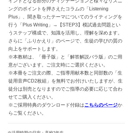
イントとなる部分のディクテーションと様々なリスニ
ングのポイントを押さえたコラムの「Listening
Plus」、聞き取ったテーマについてのライティングを
行う「Plus Writing」→【STEP3】模試過去問題とい
うステップ構成で、知識を活用し、理解を深めます。
さらに「ふりかえり」のページで、生徒の学びの質の
向上をサポートします。
※本教材は、「冊子版」と「解答解説バラ版」のご用
意がございます。ご注文時にご選択ください。
※本冊をご注文の際、ご指導用献本数と同部数の「生
徒用音声CD2枚組」を無料でお付けいたしますが、生
徒分は別売となりますのでご指導の必要に応じて合わ
せてご購入ください。
※ご採用特典のダウンロード付録は
こちらのページ
か
らご覧ください。
※活用時期の目安：高校2年生