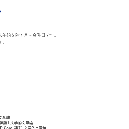
い
末年始を除く月～金曜日です。
す。
的文章編
e 国語1 文学的文章編
P Core 国語1 文学的文章編