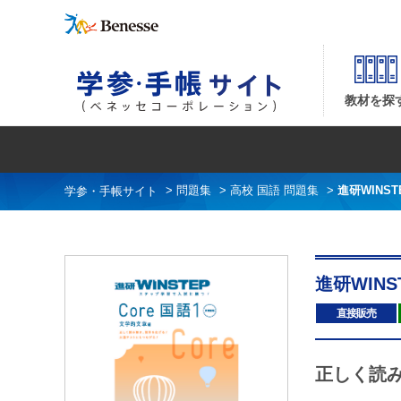
進研WINSTEP Core 国語1 文学的文章編
教材を探
>
問題集
>
高校 国語 問題集
>
進研WINST
進研WINS
直接販売
正しく読