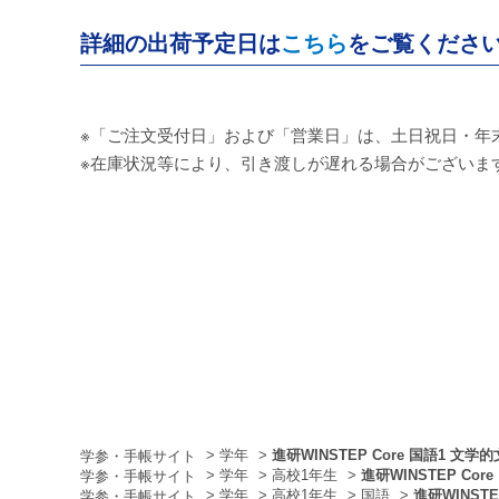
詳細の出荷予定日は
こちら
をご覧くださ
※「ご注文受付日」および「営業日」は、土日祝日・年
※在庫状況等により、引き渡しが遅れる場合がございま
>
学年
>
進研WINSTEP Core 国語1 文学
>
学年
>
高校1年生
>
進研WINSTEP Cor
>
学年
>
高校1年生
>
国語
>
進研WINSTE