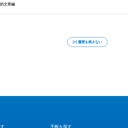
文学的文章編
[×] 履歴を残さない
探す
手帳を探す