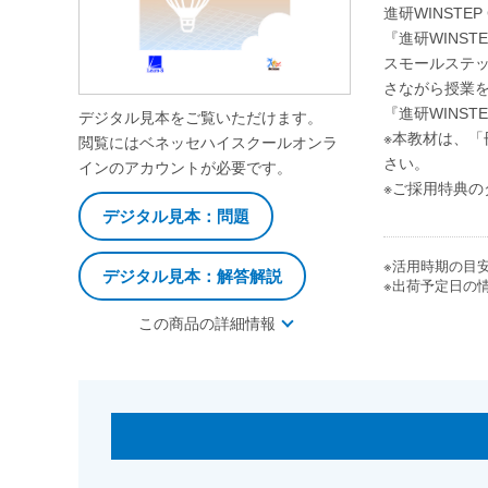
進研WINSTE
『進研WINS
スモールステ
さながら授業
『進研WINS
デジタル見本をご覧いただけます。
※本教材は、
閲覧にはベネッセハイスクールオンラ
さい。
インのアカウントが必要です。
※ご採用特典の
デジタル見本：問題
※活用時期の目
デジタル見本：解答解説
※出荷予定日の
この商品の詳細情報