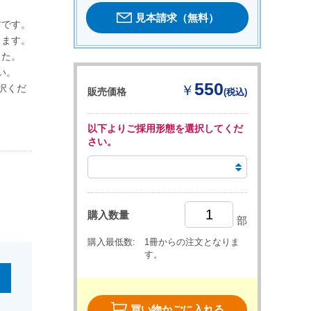
。
見本請求（無料）
材です。
きます。
した。
い。
550
択くだ
￥
販売価格
(税込)
以下よりご採用形態を選択してくだ
さい。
購入数量
部
購入最低数:
1冊からの注文となりま
す。
買い物かごに入れる