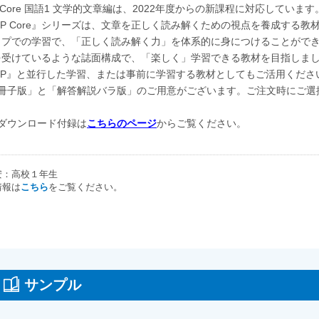
P Core 国語1 文学的文章編は、2022年度からの新課程に対応しています
TEP Core』シリーズは、文章を正しく読み解くための視点を養成する教
ップでの学習で、「正しく読み解く力」を体系的に身につけることがで
を受けているような誌面構成で、「楽しく」学習できる教材を目指しま
TEP』と並行した学習、または事前に学習する教材としてもご活用くださ
「冊子版」と「解答解説バラ版」のご用意がございます。ご注文時にご選
ダウンロード付録は
こちらのページ
からご覧ください。
安：高校１年生
情報は
こちら
をご覧ください。
サンプル