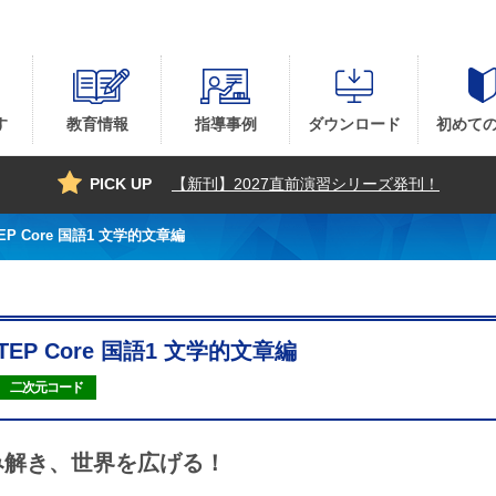
す
教育情報
指導事例
ダウンロード
初めて
PICK UP
【新刊】2027直前演習シリーズ発刊！
EP Core 国語1 文学的文章編
TEP Core 国語1 文学的文章編
二次元コード
み解き、世界を広げる！