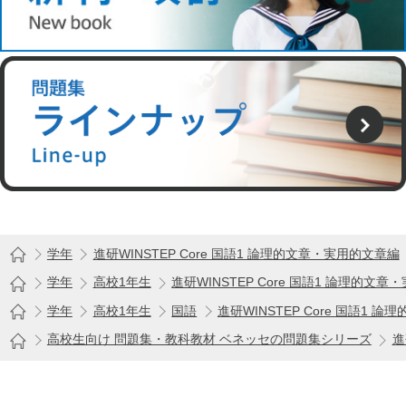
学年
進研WINSTEP Core 国語1 論理的文章・実用的文章編
学年
高校1年生
進研WINSTEP Core 国語1 論理的文
学年
高校1年生
国語
進研WINSTEP Core 国語1 
高校生向け 問題集・教科教材 ベネッセの問題集シリーズ
進