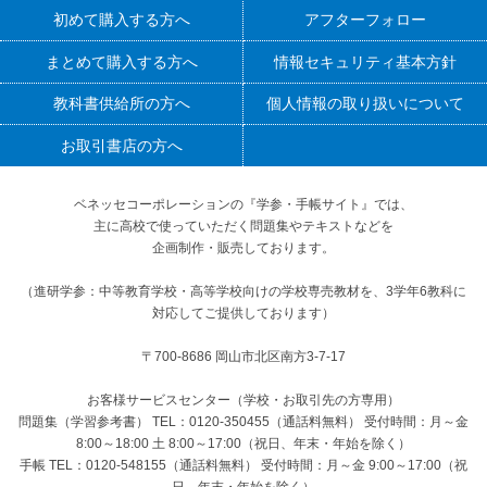
初めて購入する方へ
アフターフォロー
まとめて購入する方へ
情報セキュリティ基本方針
教科書供給所の方へ
個人情報の取り扱いについて
お取引書店の方へ
ベネッセコーポレーションの『学参・手帳サイト』
では、
主に高校で使っていただく問題集やテキストなどを
企画制作・販売しております。
（進研学参：中等教育学校・高等学校向けの学校専売教材を、3学年6教科に
対応してご提供しております）
〒700-8686 岡山市北区南方3-7-17
お客様サービスセンター（学校・お取引先の方専用）
問題集（学習参考書） TEL：0120-350455（通話料無料） 受付時間：月～金
8:00～18:00 土 8:00～17:00（祝日、年末・年始を除く）
手帳 TEL：0120-548155（通話料無料） 受付時間：月～金 9:00～17:00（祝
日、年末・年始を除く）