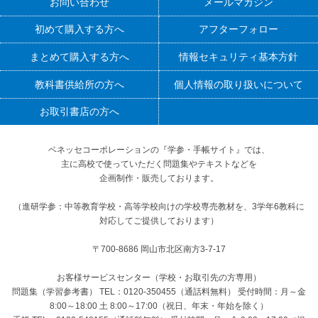
お問い合わせ
メールマガジン
初めて購入する方へ
アフターフォロー
まとめて購入する方へ
情報セキュリティ基本方針
教科書供給所の方へ
個人情報の取り扱いについて
お取引書店の方へ
ベネッセコーポレーションの『学参・手帳サイト』
では、
主に高校で使っていただく問題集やテキストなどを
企画制作・販売しております。
（進研学参：中等教育学校・高等学校向けの学校専売教材を、3学年6教科に
対応してご提供しております）
〒700-8686 岡山市北区南方3-7-17
お客様サービスセンター（学校・お取引先の方専用）
問題集（学習参考書） TEL：0120-350455（通話料無料） 受付時間：月～金
8:00～18:00 土 8:00～17:00（祝日、年末・年始を除く）