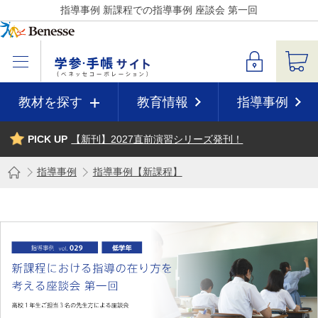
指導事例 新課程での指導事例 座談会 第一回
教材を探す
教育情報
指導事例
PICK UP
【新刊】2027直前演習シリーズ発刊！
指導事例
指導事例【新課程】