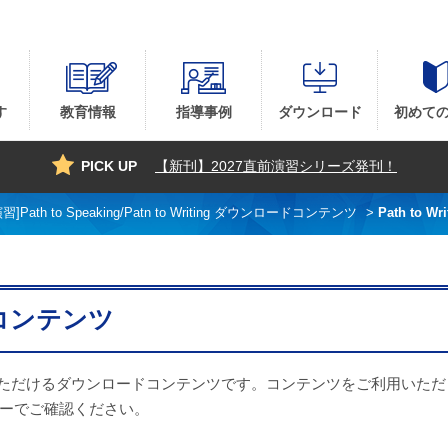
・手帳サイト』
す
教育情報
指導事例
ダウンロード
初めて
PICK UP
【新刊】2027直前演習シリーズ発刊！
]Path to Speaking/Patn to Writing ダウンロードコンテンツ
>
Path to 
ードコンテンツ
ただけるダウンロードコンテンツです。コンテンツをご利用いただ
ーでご確認ください。