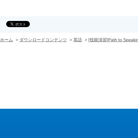
ホーム
>
ダウンロードコンテンツ
>
英語
>
[技能演習]Path to Spea