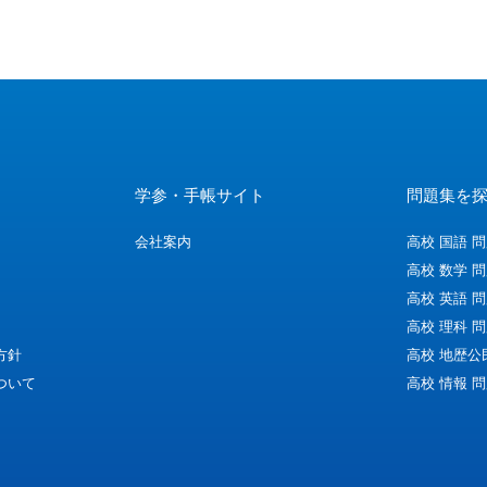
学参・手帳サイト
問題集を
会社案内
高校 国語 
高校 数学 
高校 英語 
高校 理科 
方針
高校 地歴公
ついて
高校 情報 