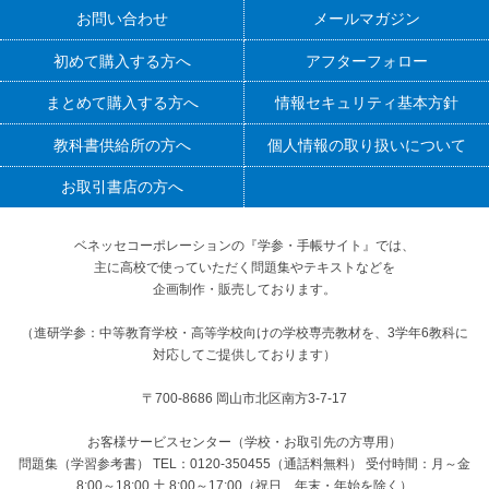
お問い合わせ
メールマガジン
初めて購入する方へ
アフターフォロー
まとめて購入する方へ
情報セキュリティ基本方針
教科書供給所の方へ
個人情報の取り扱いについて
お取引書店の方へ
ベネッセコーポレーションの『学参・手帳サイト』
では、
主に高校で使っていただく問題集やテキストなどを
企画制作・販売しております。
（進研学参：中等教育学校・高等学校向けの学校専売教材を、3学年6教科に
対応してご提供しております）
〒700-8686 岡山市北区南方3-7-17
お客様サービスセンター（学校・お取引先の方専用）
問題集（学習参考書） TEL：0120-350455（通話料無料） 受付時間：月～金
8:00～18:00 土 8:00～17:00（祝日、年末・年始を除く）