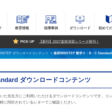
コーポレーションの『学参・手帳サイト』
す
教育情報
指導事例
ダウンロード
初めて
PICK UP
【新刊】2027直前演習シリーズ発刊！
INSTEP ダウンロードコンテンツ
>
進研WINSTEP 数学Ⅱ・B・C Stand
tandard ダウンロードコンテンツ
いた先生方にご利用いただけるダウンロードコンテンツです。コ
材に同封されているレターでご確認ください。