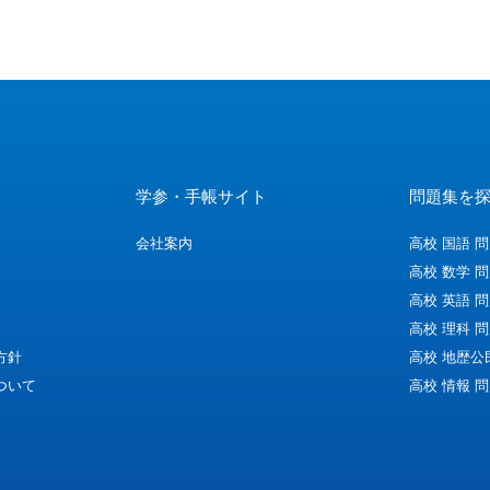
学参・手帳サイト
問題集を
会社案内
高校 国語 
高校 数学 
高校 英語 
高校 理科 
方針
高校 地歴公
ついて
高校 情報 