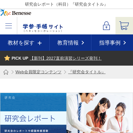
研究会レポート（科目）『研究会タイトル』
教材を探す
教育情報
指導事例
PICK UP
【新刊】2027直前演習シリーズ発刊！
Web会員限定コンテンツ
『研究会タイトル』