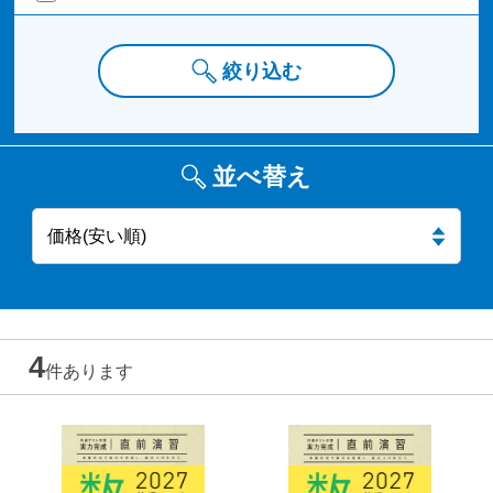
絞り込む
並べ替え
4
件あります