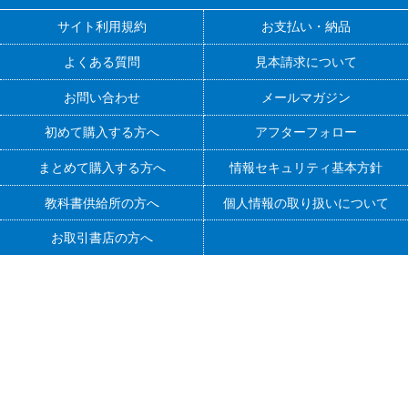
サイト利用規約
お支払い・納品
よくある質問
見本請求について
お問い合わせ
メールマガジン
初めて購入する方へ
アフターフォロー
まとめて購入する方へ
情報セキュリティ基本方針
教科書供給所の方へ
個人情報の取り扱いについて
お取引書店の方へ
ベネッセコーポレーションの『学参・手帳サイト』
では、
主に高校で使っていただく問題集やテキストなどを
企画制作・販売しております。
（進研学参：中等教育学校・高等学校向けの学校専売教材を、3学年6教科に
対応してご提供しております）