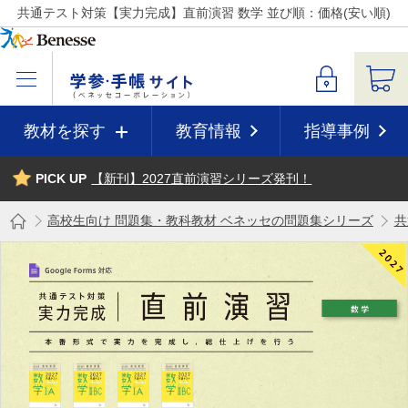
共通テスト対策【実力完成】直前演習 数学 並び順：価格(安い順)
教材を探す
教育情報
指導事例
PICK UP
【新刊】2027直前演習シリーズ発刊！
高校生向け 問題集・教科教材 ベネッセの問題集シリーズ
共