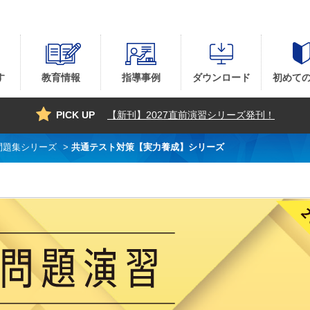
す
教育情報
指導事例
ダウンロード
初めて
PICK UP
【新刊】2027直前演習シリーズ発刊！
問題集シリーズ
>
共通テスト対策【実力養成】シリーズ