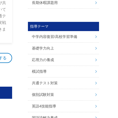
長期休暇課題用
び共
いて
通テ
実戦
指導テーマ
きま
中学内容復習/高校学習準備
基礎学力向上
する
応用力の養成
模試指導
共通テスト対策
個別試験対策
英語4技能指導
国語読解力養成