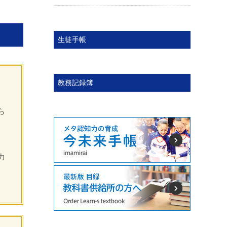
生徒手帳
教務記録簿
。
ら
力