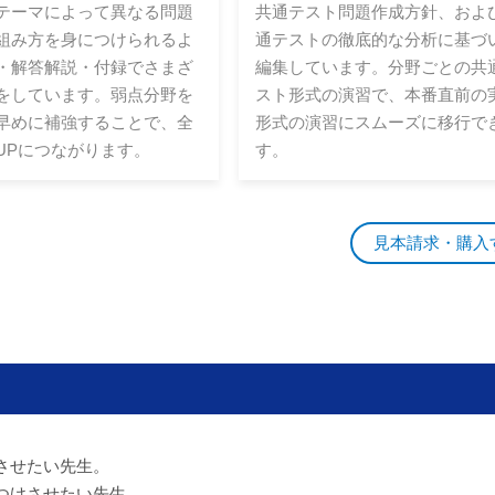
テーマによって異なる問題
共通テスト問題作成方針、およ
組み方を身につけられるよ
通テストの徹底的な分析に基づ
・解答解説・付録でさまざ
編集しています。分野ごとの共
をしています。弱点分野を
スト形式の演習で、本番直前の
早めに補強することで、全
形式の演習にスムーズに移行で
UPにつながります。
す。
見本請求・購入
させたい先生。
つけさせたい先生。