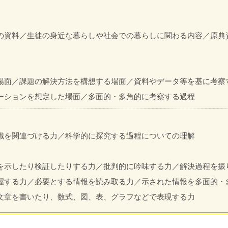
の資料／生徒の身近な暮らしや社会での暮らしに関わる内容／原典
場面／課題の解決方法を構想する場面／資料やデータ等を基に考察
ーションを想定した場面／多面的・多角的に考察する過程
識を関連づける力／科学的に探究する過程についての理解
を示したり検証したりする力／批判的に吟味する力／解決過程を振
握する力／必要とする情報を読み取る力／示された情報を多面的・
文章を書いたり、数式、図、表、グラフなどで表現する力