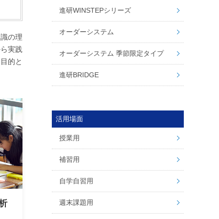
進研WINSTEPシリーズ
オーダーシステム
知識の理
から実践
オーダーシステム 季節限定タイプ
を目的と
進研BRIDGE
活用場面
授業用
補習用
自学自習用
週末課題用
析