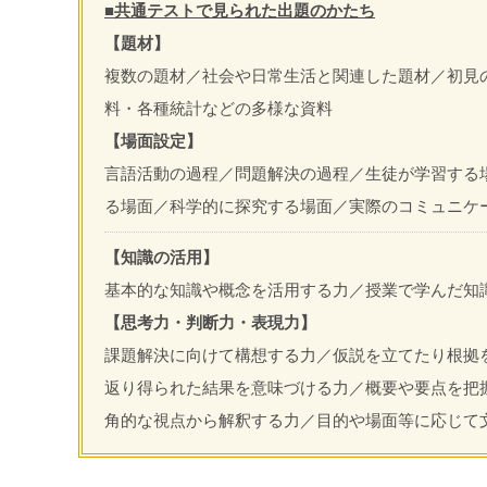
■共通テストで見られた出題のかたち
【題材】
複数の題材／社会や日常生活と関連した題材／初見
料・各種統計などの多様な資料
【場面設定】
言語活動の過程／問題解決の過程／生徒が学習する
る場面／科学的に探究する場面／実際のコミュニケ
【知識の活用】
基本的な知識や概念を活用する力／授業で学んだ知
【思考力・判断力・表現力】
課題解決に向けて構想する力／仮説を立てたり根拠
返り得られた結果を意味づける力／概要や要点を把
角的な視点から解釈する力／目的や場面等に応じて