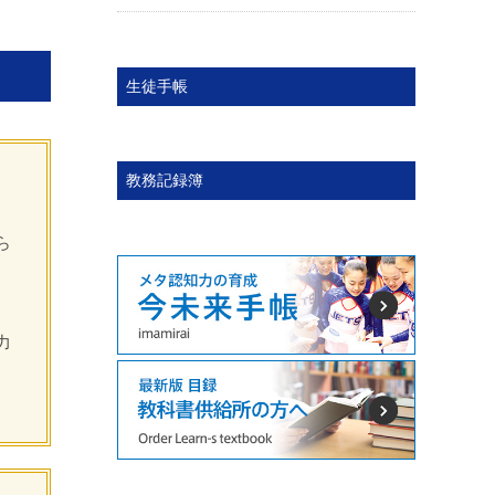
生徒手帳
教務記録簿
。
ら
力