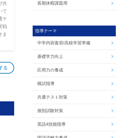
長期休暇課題用
び共
いて
通テ
実戦
指導テーマ
きま
中学内容復習/高校学習準備
基礎学力向上
する
応用力の養成
模試指導
共通テスト対策
個別試験対策
英語4技能指導
国語読解力養成