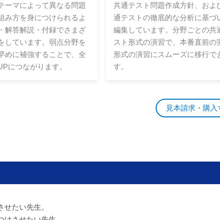
テーマによって異なる問題
共通テスト問題作成方針、およ
組み方を身につけられるよ
通テストの徹底的な分析に基づ
・解答解説・付録でさまざ
編集しています。分野ごとの共
をしています。弱点分野を
スト形式の演習で、本番直前の
早めに補強することで、全
形式の演習にスムーズに移行で
UPにつながります。
す。
見本請求・購入
させたい先生。
つけさせたい先生。