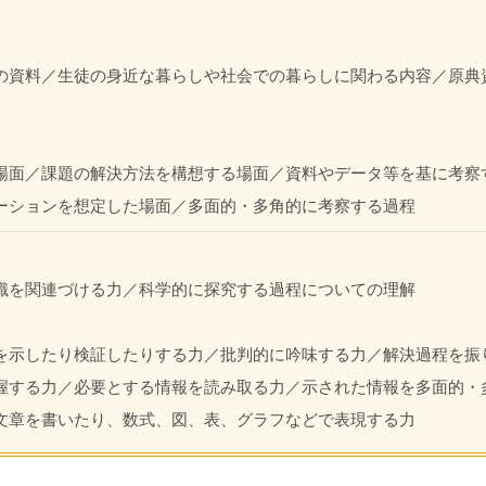
の資料／生徒の身近な暮らしや社会での暮らしに関わる内容／原典
場面／課題の解決方法を構想する場面／資料やデータ等を基に考察
ーションを想定した場面／多面的・多角的に考察する過程
識を関連づける力／科学的に探究する過程についての理解
を示したり検証したりする力／批判的に吟味する力／解決過程を振
握する力／必要とする情報を読み取る力／示された情報を多面的・
文章を書いたり、数式、図、表、グラフなどで表現する力