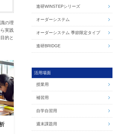
進研WINSTEPシリーズ
オーダーシステム
知識の理
から実践
オーダーシステム 季節限定タイプ
を目的と
進研BRIDGE
活用場面
授業用
補習用
自学自習用
週末課題用
析