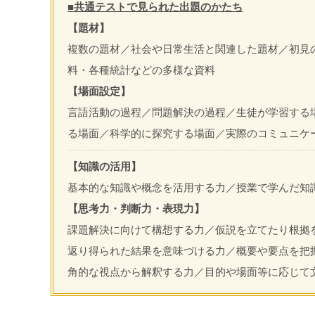
■共通テストで見られた出題のかたち
【題材】
複数の題材／社会や日常生活と関連した題材／初見
料・各種統計などの多様な資料
【場面設定】
言語活動の過程／問題解決の過程／生徒が学習する
る場面／科学的に探究する場面／実際のコミュニケ
【知識の活用】
基本的な知識や概念を活用する力／授業で学んだ知
【思考力・判断力・表現力】
課題解決に向けて構想する力／仮説を立てたり根拠
返り得られた結果を意味づける力／概要や要点を把
角的な視点から解釈する力／目的や場面等に応じて