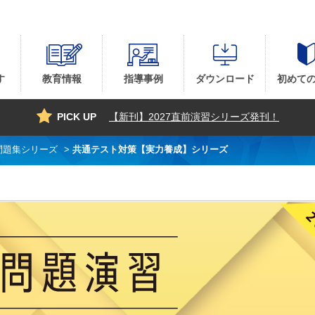
す
教育情報
指導事例
ダウンロード
初めて
PICK UP
【新刊】2027直前演習シリーズ発刊！
問題集シリーズ
>
共通テスト対策【実力養成】シリーズ