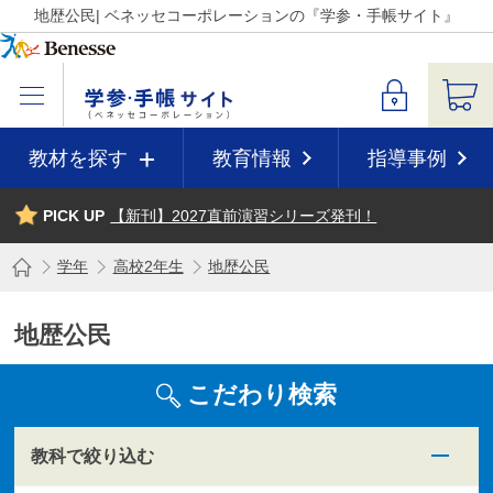
地歴公民| ベネッセコーポレーションの『学参・手帳サイト』
教材を探す
教育情報
指導事例
PICK UP
【新刊】2027直前演習シリーズ発刊！
学年
高校2年生
地歴公民
地歴公民
こだわり検索
教科で絞り込む