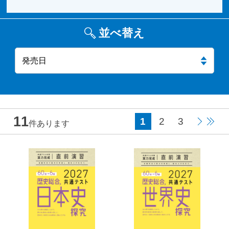
並べ替え
11
1
2
3
件あります