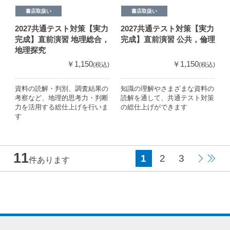
書店取扱い
書店取扱い
2027共通テスト対策【実力
2027共通テスト対策【実力
完成】直前演習 地理総合，
完成】直前演習 公共，倫理
地理探究
￥1,150
￥1,150
(税込)
(税込)
資料の読解・判別、調査結果の
知識の理解やさまざまな資料の
考察など、地理的思考力・判断
読解を通して、共通テスト対策
力を活用する総仕上げを行いま
の総仕上げができます
す
11
1
2
3
件あります