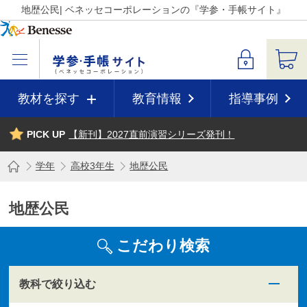
地歴公民| ベネッセコーポレーションの『学参・手帳サイト』
教材を探す
教育情報
指導事例
PICK UP
【新刊】2027直前演習シリーズ発刊！
学年
高校3年生
地歴公民
地歴公民
こだわり検索
教科で絞り込む