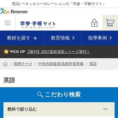
英語| ベネッセコーポレーションの『学参・手帳サイト』
教材を探す
教育情報
指導事例
PICK UP
【新刊】2027直前演習シリーズ発刊！
指導テーマ
中学内容復習/高校学習準備
英語
英語
こだわり検索
教科で絞り込む