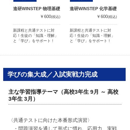
進研WINSTEP 物理基礎
進研WINSTEP 化学基礎
進
￥600
￥600
(税込)
(税込)
新課程と共通テストに対
新課程と共通テストに対
新
応！生徒の「知識・理解」
応！生徒の「知識・理解」
応
と「学び」をサポート！
と「学び」をサポート！
と
学びの集大成／入試実戦力完成
主な学習指導テーマ（高校3年生 9月 ～ 高校
3年生 3月）
〈共通テストに向けた本番形式演習〉
・問題演習を通して形式に慣れ、応用力、実戦