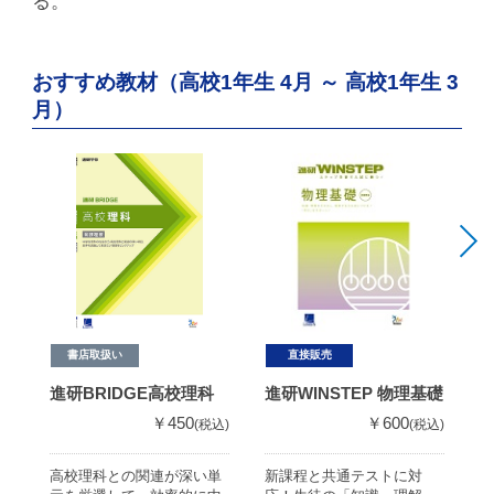
る。
おすすめ教材（高校1年生 4月 ～ 高校1年生 3
月）
書店取扱い
直接販売
進研BRIDGE高校理科
進研WINSTEP 物理基礎
進
￥450
￥600
(税込)
(税込)
高校理科との関連が深い単
新課程と共通テストに対
新