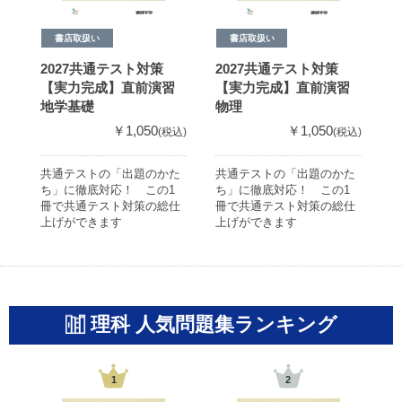
書店取扱い
書店取扱い
2027共通テスト対策
2027共通テスト対策
2
【実力完成】直前演習
【実力完成】直前演習
地学基礎
物理
￥1,050
￥1,050
(税込)
(税込)
共通テストの「出題のかた
共通テストの「出題のかた
共
ち」に徹底対応！ この1
ち」に徹底対応！ この1
ち
冊で共通テスト対策の総仕
冊で共通テスト対策の総仕
冊
上げができます
上げができます
上
理科 人気問題集ランキング
1
2