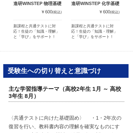
進研WINSTEP 物理基礎
進研WINSTEP 化学基礎
進
￥600
￥600
(税込)
(税込)
新課程と共通テストに対
新課程と共通テストに対
新
応！生徒の「知識・理解」
応！生徒の「知識・理解」
応
と「学び」をサポート！
と「学び」をサポート！
と
受験生への切り替えと意識づけ
主な学習指導テーマ（高校2年生 1月 ～ 高校
3年生 8月）
〈共通テストに向けた基礎固め〉 ・1・2年次の
復習を行い、教科書内容の理解を確実なものにす