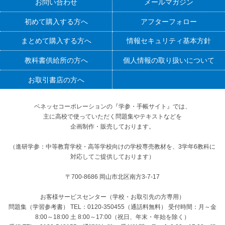
お問い合わせ
メールマガジン
初めて購入する方へ
アフターフォロー
まとめて購入する方へ
情報セキュリティ基本方針
教科書供給所の方へ
個人情報の取り扱いについて
お取引書店の方へ
ベネッセコーポレーションの『学参・手帳サイト』
では、
主に高校で使っていただく問題集やテキストなどを
企画制作・販売しております。
（進研学参：中等教育学校・高等学校向けの学校専売教材を、3学年6教科に
対応してご提供しております）
〒700-8686 岡山市北区南方3-7-17
お客様サービスセンター（学校・お取引先の方専用）
問題集（学習参考書） TEL：0120-350455（通話料無料） 受付時間：月～金
8:00～18:00 土 8:00～17:00（祝日、年末・年始を除く）