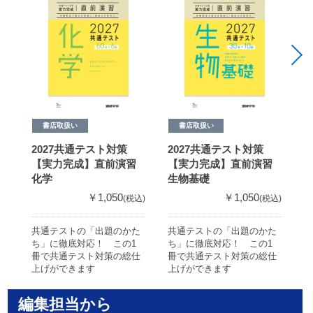
書店取扱い
書店取扱い
2027共通テスト対策
2027共通テスト対策
2
【実力完成】直前演習
【実力完成】直前演習
化学
生物基礎
￥1,050
￥1,050
(税込)
(税込)
共通テストの「出題のかた
共通テストの「出題のかた
共
ち」に徹底対応！ この1
ち」に徹底対応！ この1
ち
冊で共通テスト対策の総仕
冊で共通テスト対策の総仕
冊
上げができます
上げができます
上
編集担当から