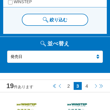
WINSTEP
絞り込む
並べ替え
19
2
3
4
件あります