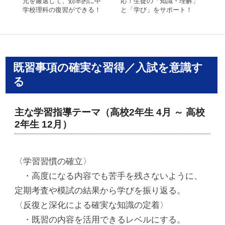
元を厳選して、効率的に中
応！生徒の「知識・理解」
応
学校理科の復習ができる！
と「学び」をサポート！
と
既習事項の確実な習得／入試を意識す
る
主な学習指導テーマ（高校2年生 4月 ～ 高校
2年生 12月）
〈学習習慣の確立〉
・高度になる内容でも苦手を残さないように、
定期考査や模試の結果から学びを振り返る。
〈反復と深化による確実な知識の定着〉
・既習の内容を活用できるレベルにする。