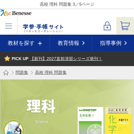
高校 理科 問題集 3／5ページ
教材を探す
教育情報
指導事例
PICK UP
【新刊】2027直前演習シリーズ発刊！
問題集
高校 理科 問題集