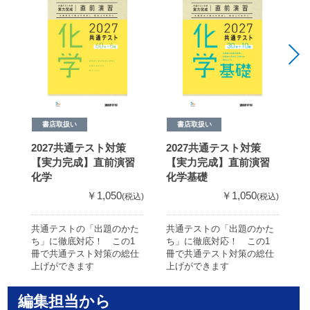
書店取扱い
書店取扱い
2027共通テスト対策
2027共通テスト対策
2
【実力完成】直前演習
【実力完成】直前演習
化学
化学基礎
￥1,050
￥1,050
(税込)
(税込)
共通テストの「出題のかた
共通テストの「出題のかた
共
ち」に徹底対応！ この1
ち」に徹底対応！ この1
ち
冊で共通テスト対策の総仕
冊で共通テスト対策の総仕
冊
上げができます
上げができます
上
編集担当から