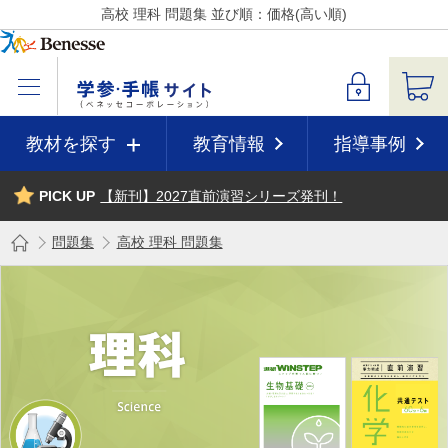
高校 理科 問題集 並び順：価格(高い順)
教材を探す
教育情報
指導事例
PICK UP
【新刊】2027直前演習シリーズ発刊！
問題集
高校 理科 問題集