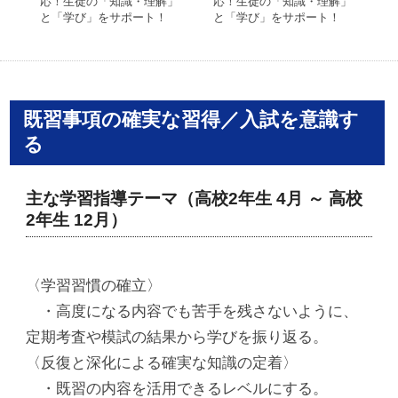
応！生徒の「知識・理解」
応！生徒の「知識・理解」
応
と「学び」をサポート！
と「学び」をサポート！
と
既習事項の確実な習得／入試を意識す
る
主な学習指導テーマ（高校2年生 4月 ～ 高校
2年生 12月）
〈学習習慣の確立〉
・高度になる内容でも苦手を残さないように、
定期考査や模試の結果から学びを振り返る。
〈反復と深化による確実な知識の定着〉
・既習の内容を活用できるレベルにする。