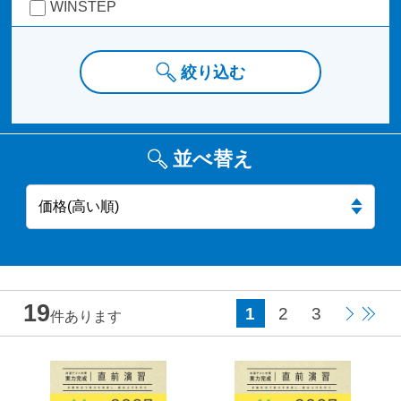
WINSTEP
絞り込む
並べ替え
19
1
2
3
件あります