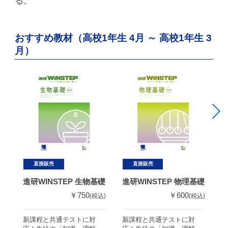
る。
おすすめ教材（高校1年生 4月 ～ 高校1年生 3
月）
直接販売
直接販売
進研WINSTEP 生物基礎
進研WINSTEP 物理基礎
進
￥750
￥600
(税込)
(税込)
新課程と共通テストに対
新課程と共通テストに対
新