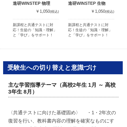
進研WINSTEP 物理
進研WINSTEP 生物
進
￥1,050
￥1,050
(税込)
(税込)
新課程と共通テストに対
新課程と共通テストに対
新
応！生徒の「知識・理解」
応！生徒の「知識・理解」
応
と「学び」をサポート！
と「学び」をサポート！
と
受験生への切り替えと意識づけ
主な学習指導テーマ（高校2年生 1月 ～ 高校
3年生 8月）
〈共通テストに向けた基礎固め〉 ・1・2年次の
復習を行い、教科書内容の理解を確実なものにす