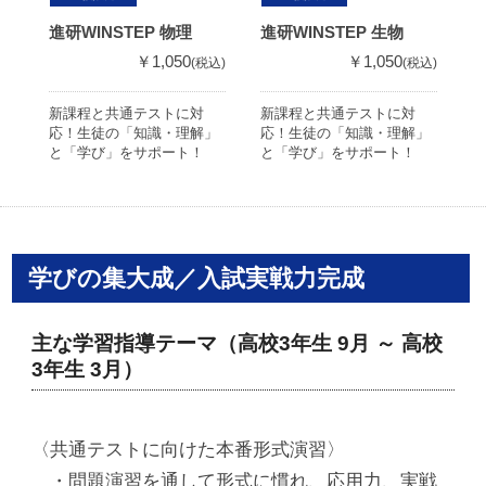
進研WINSTEP 物理
進研WINSTEP 生物
進
￥1,050
￥1,050
(税込)
(税込)
新課程と共通テストに対
新課程と共通テストに対
新
応！生徒の「知識・理解」
応！生徒の「知識・理解」
応
と「学び」をサポート！
と「学び」をサポート！
と
学びの集大成／入試実戦力完成
主な学習指導テーマ（高校3年生 9月 ～ 高校
3年生 3月）
〈共通テストに向けた本番形式演習〉
・問題演習を通して形式に慣れ、応用力、実戦