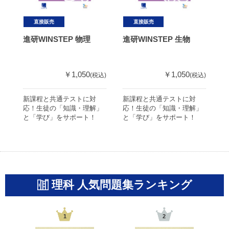
直接販売
直接販売
進研WINSTEP 物理
進研WINSTEP 生物
2
￥1,050
￥1,050
(税込)
(税込)
新課程と共通テストに対
新課程と共通テストに対
共
応！生徒の「知識・理解」
応！生徒の「知識・理解」
ち
と「学び」をサポート！
と「学び」をサポート！
冊
上
理科 人気問題集ランキング
1
2