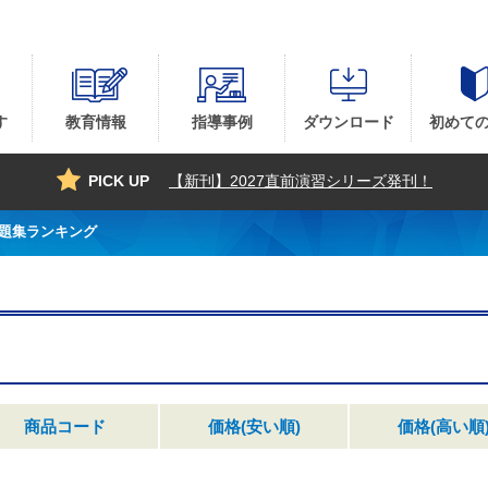
す
教育情報
指導事例
ダウンロード
初めて
PICK UP
【新刊】2027直前演習シリーズ発刊！
問題集ランキング
商品コード
価格(安い順)
価格(高い順