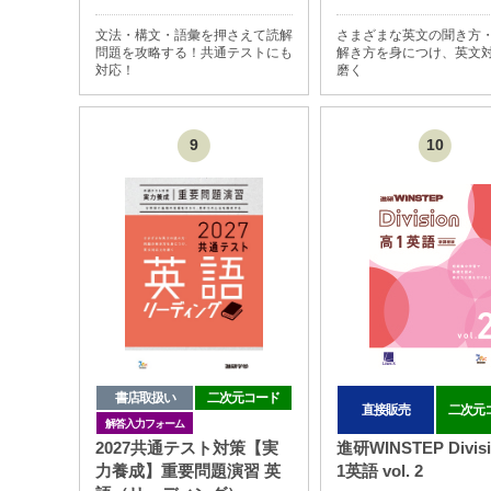
文法・構文・語彙を押さえて読解
さまざまな英文の聞き方
問題を攻略する！共通テストにも
解き方を身につけ、英文
対応！
磨く
9
10
書店取扱い
二次元コード
直接販売
二次元
解答入力フォーム
2027共通テスト対策【実
進研WINSTEP Divis
力養成】重要問題演習 英
1英語 vol. 2