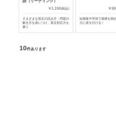
語（リーディング）
￥1,150
￥50
(税込)
さまざまな英文の読み方・問題の
短期集中学習で基礎を固
解き方を身につけ、英文対応力を
力に差を付ける！
磨く
10
件あります