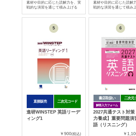
素材や目的に応じた読解力を、実
素材や目的に応じた読解
戦的な演習を通じて積み上げる
戦的な演習を通じて積み
5
6
書店取扱い
二次元
直接販売
二次元コード
解答入力フォーム
進研WINSTEP 英語リーデ
2027共通テスト対
ィング1
力養成】重要問題演習
語（リスニング）
￥900
￥1,10
(税込)