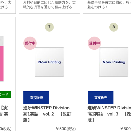
力を、実
素材や目的に応じた聴解力を、実
基礎事項を確実に固め、得
上げる
戦的な演習を通じて積み上げる
差をつける！
7
8
コード
直接販売
直接販売
策【実
進研WINSTEP Division
進研WINSTEP Divis
 英
高1英語 vol. 2 【改訂
高1英語 vol. 3 【
版】
版】
0
￥500
￥500
(税込)
(税込)