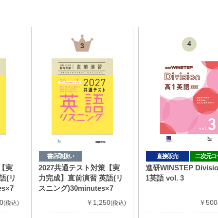
4
3
書店取扱い
直接販売
二次元コ
策【実
2027共通テスト対策【実
進研WINSTEP Divisi
語(リ
力完成】直前演習 英語(リ
1英語 vol. 3
s×7
スニング)30minutes×7
0
￥1,250
￥500
(税込)
(税込)