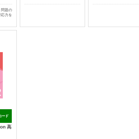
・問題の
対応力を
コード
ion 高