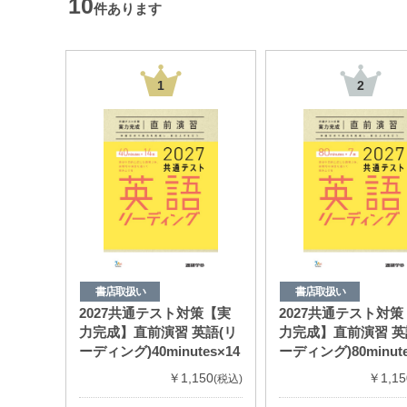
10
件あります
1
2
書店取扱い
書店取扱い
2027共通テスト対策【実
2027共通テスト対
力完成】直前演習 英語(リ
力完成】直前演習 英
ーディング)40minutes×14
ーディング)80minute
￥1,150
￥1,15
(税込)