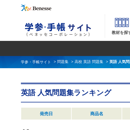
英語 人気問題集ランキング| ベネッセコーポレーションの『学参・手帳サイト』
教材を探
>
問題集
>
高校 英語 問題集
>
英語 人気
英語 人気問題集ランキング
発売日
商品名