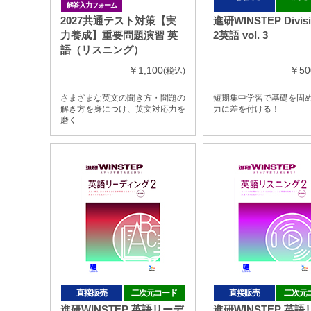
解答入力フォーム
2027共通テスト対策【実
進研WINSTEP Divis
力養成】重要問題演習 英
2英語 vol. 3
語（リスニング）
￥1,100
￥50
(税込)
さまざまな英文の聞き方・問題の
短期集中学習で基礎を固
解き方を身につけ、英文対応力を
力に差を付ける！
磨く
直接販売
二次元コード
直接販売
二次元
進研WINSTEP 英語リーデ
進研WINSTEP 英