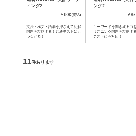
ィング2
ング2
￥900
￥85
(税込)
文法・構文・語彙を押さえて読解
キーワードを聞き取る力
問題を攻略する！共通テストにも
リスニング問題を攻略す
つながる！
テストにも対応！
11
件あります