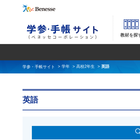
英語| ベネッセコーポレーションの『学参・手帳サイト』 並び順：発売日
教材を探
>
学年
>
高校2年生
>
英語
英語