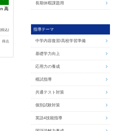
長期休暇課題用
on 高
指導テーマ
(税込)
中学内容復習/高校学習準備
、得点
基礎学力向上
応用力の養成
模試指導
共通テスト対策
個別試験対策
英語4技能指導
国語読解力養成