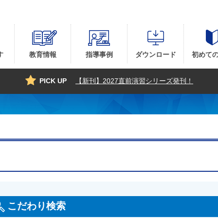
す
教育情報
指導事例
ダウンロード
初めて
PICK UP
【新刊】2027直前演習シリーズ発刊！
こだわり検索