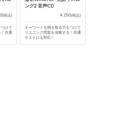
ング2 音声CD
0
￥250
(税込)
(税込)
をつけて
キーワードを聞き取る力をつけて
る！共通
リスニング問題を攻略する！共通
テストにも対応！