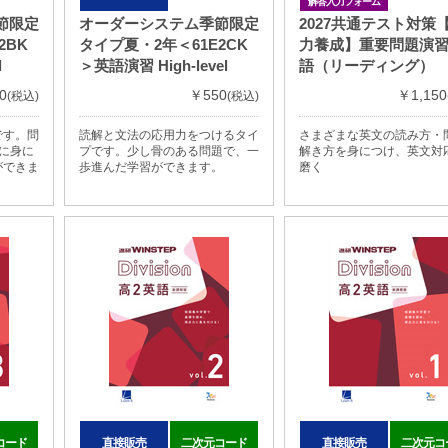
解答入力フォーム
節限定
オーダーシステム季節限定
2027共通テスト対策
2BK
タイプ夏・2年＜61E2CK
力養成】重要問題演習
d
＞英語演習 High-level
語（リーディング）
0
￥550
￥1,150
(税込)
(税込)
です。問
読解と文法の応用力をつけるタイ
さまざまな英文の読み方・
に身に
プです。少し骨のある問題で、一
解き方を身につけ、英文対
ができま
歩進んだ学習ができます。
磨く
コード
直接販売
二次元コード
直接販売
二次元コ