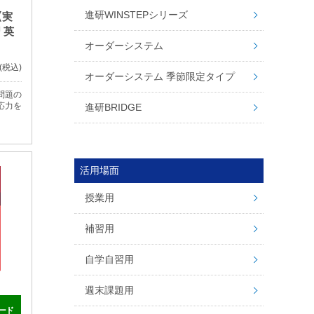
進研WINSTEPシリーズ
【実
 英
オーダーシステム
(税込)
オーダーシステム 季節限定タイプ
問題の
応力を
進研BRIDGE
活用場面
授業用
補習用
自学自習用
週末課題用
ード