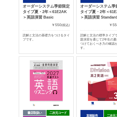
オーダーシステム季節限定
オーダーシステム季
タイプ夏・2年＜61E2AK
タイプ夏・2年＜61E
＞英語演習 Basic
＞英語演習 Standar
￥550
￥55
(税込)
読解と文法の基礎力をつけるタイ
読解と文法の標準タイプ
プです。
題演習を通じて2年生の夏
つけておくべき力の確認
す。
書店取扱い
二次元コード
直接販売
二次元