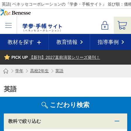
英語| ベネッセコーポレーションの『学参・手帳サイト』 並び順：価格
教材を探す
教育情報
指導事例
PICK UP
【新刊】2027直前演習シリーズ発刊！
学年
高校2年生
英語
英語
こだわり検索
教科で絞り込む