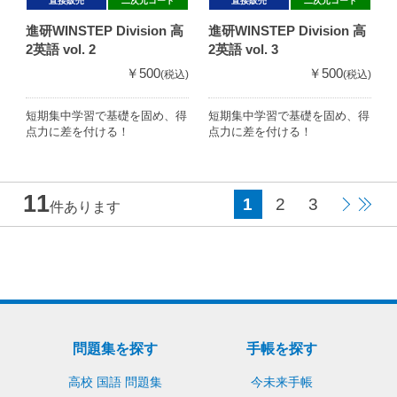
直接販売
二次元コード
直接販売
二次元コード
進研WINSTEP Division 高
進研WINSTEP Division 高
2英語 vol. 2
2英語 vol. 3
￥500
￥500
(税込)
(税込)
短期集中学習で基礎を固め、得
短期集中学習で基礎を固め、得
点力に差を付ける！
点力に差を付ける！
11
1
2
3
件あります
問題集を探す
手帳を探す
高校 国語 問題集
今未来手帳