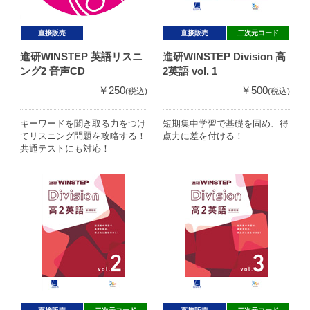
直接販売
直接販売
二次元コード
進研WINSTEP 英語リスニ
進研WINSTEP Division 高
ング2 音声CD
2英語 vol. 1
￥250
￥500
(税込)
(税込)
キーワードを聞き取る力をつけ
短期集中学習で基礎を固め、得
てリスニング問題を攻略する！
点力に差を付ける！
共通テストにも対応！