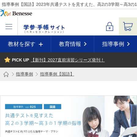
指導事例【国語】2023年共通テストを見すえた、高2の3学期～高3の
教材を探す
教育情報
指導事例
PICK UP
【新刊】2027直前演習シリーズ発刊！
指導事例
指導事例【国語】