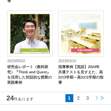
導
2023/05/02
2023/03/10
研究会レポート（教科探
指導事例【英語】2024年
究）『Think and Quest』
共通テストを見すえた、高
を活用した対話的な授業の
2の3学期～高3の1学期の指
実践事例
導
24
1
2
3
件あります