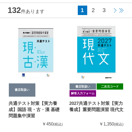
132
1
2
3
件あります
書店取扱い
二次元コード
書店取扱い
解答入力フォーム
共通テスト対策【実力養
2027共通テスト対策【実力
成】国語 現・古・漢 基礎
養成】重要問題演習 現代文
問題集中演習
￥450
￥1,350
(税込)
(税込)