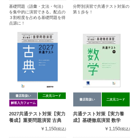
基礎問題（語彙・文法・句法）
分野別演習で共通テスト対策の
を集中的に演習できる。配点の
第１歩を！
３割程度を占める基礎問題を得
点源に！
書店取扱い
二次元コード
書店取扱い
二次元コード
解答入力フォーム
2027共通テスト対策【実力
共通テスト対策【実力養
養成】重要問題演習 古典
成】基礎徹底演習 数学
￥1,150
￥1,150
(税込)
(税込)