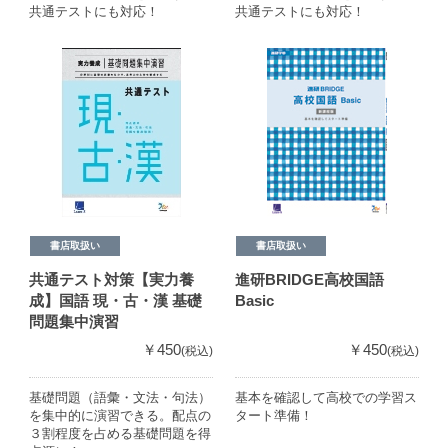
共通テストにも対応！
共通テストにも対応！
書店取扱い
書店取扱い
共通テスト対策【実力養
進研BRIDGE高校国語
成】国語 現・古・漢 基礎
Basic
問題集中演習
￥450
￥450
(税込)
(税込)
基礎問題（語彙・文法・句法）
基本を確認して高校での学習ス
を集中的に演習できる。配点の
タート準備！
３割程度を占める基礎問題を得